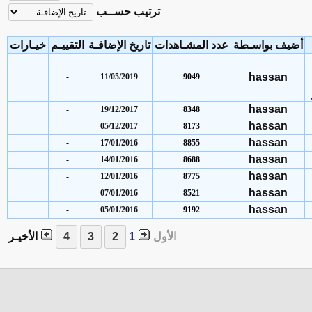
ترتيب حســب
يف بواسـطة
عدد المشـاهدات
تاريخ الإضافـة
التقييـم
خيـارات
hassan
-
11/05/2019
9049
hassan
-
19/12/2017
8348
hassan
-
05/12/2017
8173
hassan
-
17/01/2016
8855
hassan
-
14/01/2016
8688
hassan
-
12/01/2016
8775
hassan
-
07/01/2016
8521
hassan
-
05/01/2016
9192
الأول
1
الأخيـر