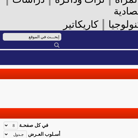
ادية
|
لوجيا
كاريكاتير
في كل صفحـة
أسـلوب العـرض