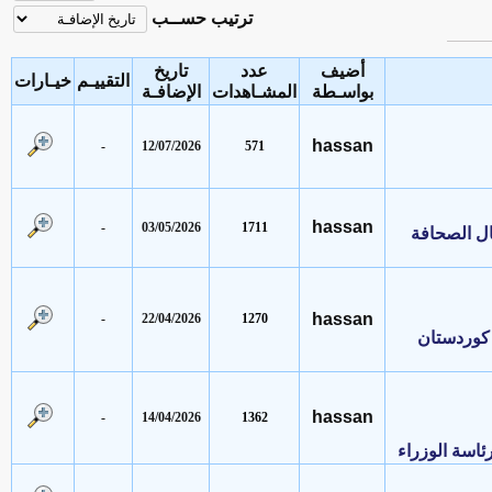
ترتيب حســب
أضيف
عدد
تاريخ
التقييـم
خيـارات
بواسـطة
المشـاهدات
الإضافـة
hassan
-
12/07/2026
571
hassan
-
03/05/2026
1711
الصحافة
hassan
-
22/04/2026
1270
ردستان
hassan
-
14/04/2026
1362
 الوزراء