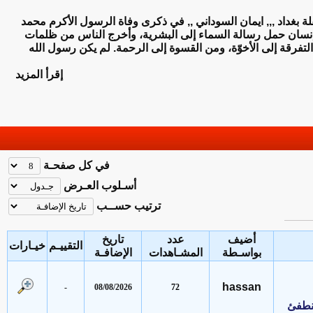
 بغداد ,,, ايمان السوداني ,, في ذكرى وفاة الرسول الأكرم محمد
 حمل رسالة السماء إلى البشرية، وأخرج الناس من ظلمات
فرقة إلى الأخوّة، ومن القسوة إلى الرحمة. لم يكن رسول الله
إقرأ المزيد
في كل صفحـة
أسـلوب العـرض
ترتيب حســب
أضيف
عدد
تاريخ
التقييـم
خيـارات
بواسـطة
المشـاهدات
الإضافـة
hassan
-
08/08/2026
72
فئ