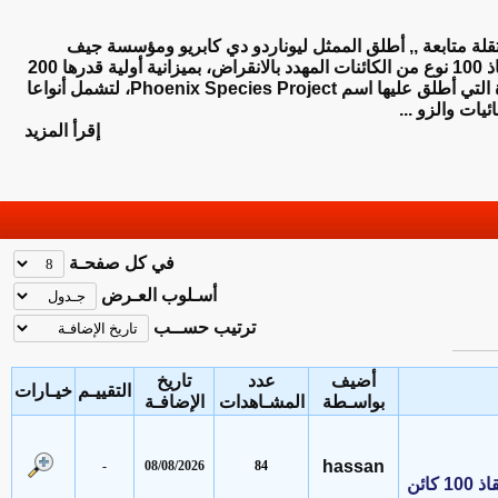
لة متابعة ,, أطلق الممثل ليوناردو دي كابريو ومؤسسة جيف
بيزوس الخيرية مبادرة لإنقاذ 100 نوع من الكائنات المهدد بالانقراض، بميزانية أولية قدرها 200
مليون دولار. وتمتد المبادرة التي أطلق عليها اسم Phoenix Species Project، لتشمل أنواعا
 والزو ...
إقرأ المزيد
في كل صفحـة
أسـلوب العـرض
ترتيب حســب
أضيف
عدد
تاريخ
التقييـم
خيـارات
بواسـطة
المشـاهدات
الإضافـة
hassan
-
08/08/2026
84
دي كابريو وبيزوس يطلقان مبادرة بـ200 مليون دولار لإنقاذ 100 كائن