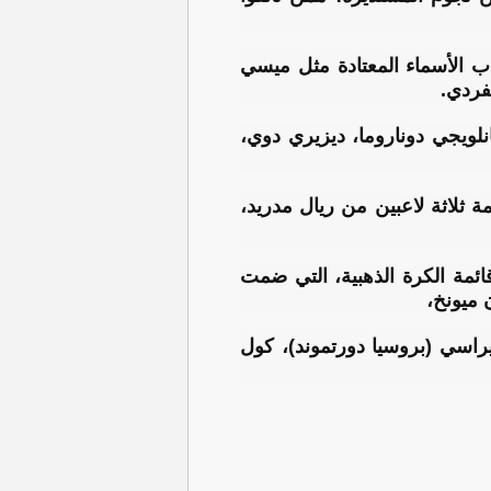
يرة، في ظل غياب الأسماء المعتادة مثل ميسي
فردي.
 وهم جيانلويجي دوناروما، ديزيري دوي،
 ثلاثة لاعبين من ريال مدريد،
ئمة الكرة الذهبية، التي ضمت
ن ميونخ،
يس من آرسنال، وسيرهو جيراسي (بروسيا دورتموند)، كول