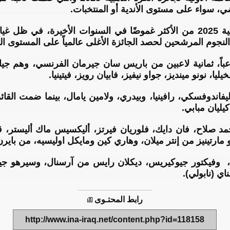
، سواء على مستوى الأندية أو المنتخبات.
‎وتُعد المنافسة على الكرة الذهبية 2025 من الأكثر غموضًا في السنوات الأخ
لنجوم المرشحين لحصد الجائزة الأغلى عالمياً على المستوى ال
ت القائمة التي تضم 30 لاعباً، ثمانية لاعبين من باريس سان جيرمان الفرنسي،
ندوفسكي، رافينيا، وبيدري، ولامين يامال، بينما ضمت القائمة
يليان مبابي.
صلاح، فان دايك، فلوريان فيرتز، أليكسيس ماك أليستر، قا
 مارتينيز من إنتر ميلان، وهاري كين ومايكل اوليسيه، من باير
‏‎وإرلينج هالاند (مانشستر سيتي)، وفيكتور جيوكيريس، ‎ديكلان را
ي (نابولي).
رابط المحتـوى
http://www.ina-iraq.net/content.php?id=118158