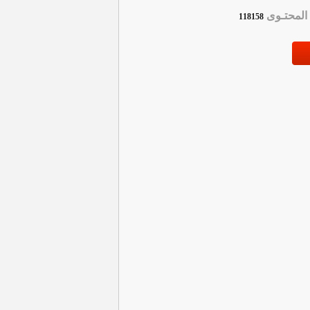
لمحتـوى
118158