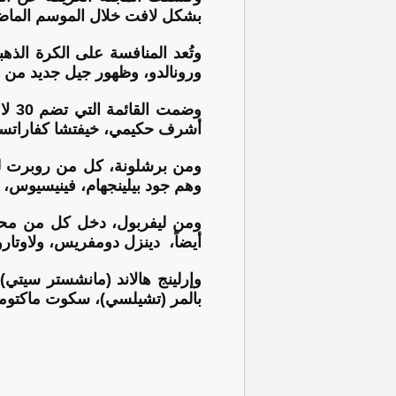
بشكل لافت خلال الموسم الماضي
ورونالدو، وظهور جيل جديد من ا
وضم
ومن برشلونة، كل من روبرت ليفا
وهم جود بيلينجهام، فينيسيوس، ك
ومن ليفربول، دخل كل من محمد 
أيضاً، دينزل دومفريس، ولاوتارو
بالمر (تشيلسي)، سكوت ماكتومنا