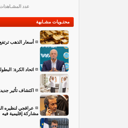
عدد المشـاهدات
محتـويات مشـابهة
أسعار الذهب ترتفع إل
اتحاد الكرة: البطو
اكتشاف تأثير جديد
عراقجي لنظيره الس
مشاركة إقليمية فيه