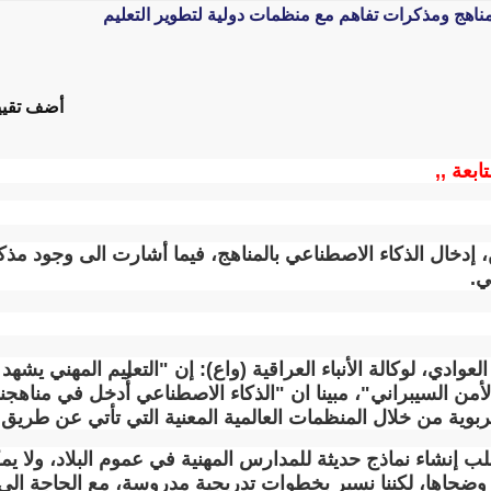
المناهج ومذكرات تفاهم مع منظمات دولية لتطوير التعليم
أضف تقيي
تابعة ,,
نين، إدخال الذكاء الاصطناعي بالمناهج، فيما أشارت الى وجود م
ي.
لعوادي، لوكالة الأنباء العراقية (واع): إن "التعليم المهني يشه
ن السيبراني"، مبينا ان "الذكاء الاصطناعي أُدخل في مناهجنا
تربوية من خلال المنظمات العالمية المعنية التي تأتي عن طري
ب إنشاء نماذج حديثة للمدارس المهنية في عموم البلاد، ولا يمك
 وضحاها، لكننا نسير بخطوات تدريجية مدروسة، مع الحاجة الى 