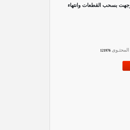
 ووجهت بسحب القطعات وانتهاء
لمحتـوى
121976