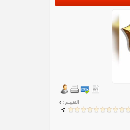
التقييـم :
0