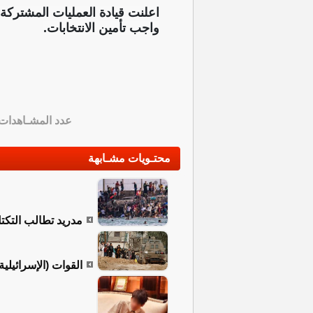
اعلنت قيادة العمليات المشتركة
واجب تأمين الانتخابات.
عدد المشـاهدات
محتـويات مشـابهة
مدريد تطالب التكتل
القوات (الإسرائيلي