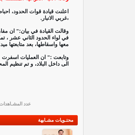
اعلنت قيادة قوات الحدود، احبا
،غربي الانبار.
وقالت القيادة في بيان:" ان مفا
في لواء الحدود الثاني عشر ، ت
معها واسقاطها، بعد متابعتها ميداني
الى داخل البلاد، و تم تنظيم الم
عدد المشـاهدات
محتـويات مشـابهة