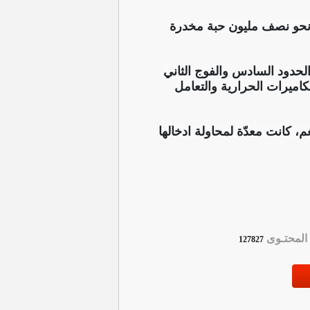
ل نحو نصف مليون حبة مخدرة
الحدود السادس والفوج الثاني
اميرات الحرارية والتعامل
 العمليات اسفرت عن ضبط نحو (479) الف حبة مخدرة، بوزن اجمالي بلغ (87) كغم، كانت معدّة لمحاولة ادخالها
لمحتـوى
127827