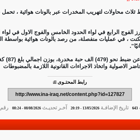
ط ثلاث محاولات لتهريب المخدرات عبر بالونات هوائية ، تحم
رز الفوج الرابع في لواء الحدود الخامس والفوج الاول في لواء 
مكنت ، في عمليات منفصلة، من رصد بالونات هوائية بواسطة الك
ًا".
وتابعت :" ان
حاضر الاصولية واتخاذ الاجراءات القانونية اللازمة بالمضبوطات
رابط المحتـوى
http://www.ina-iraq.net/content.php?id=127827
تاريخ الإضافـة
آخـر تحديـث
رقم ا
08/08/2026 - 08:24
13/05/2026 - 20:19
643