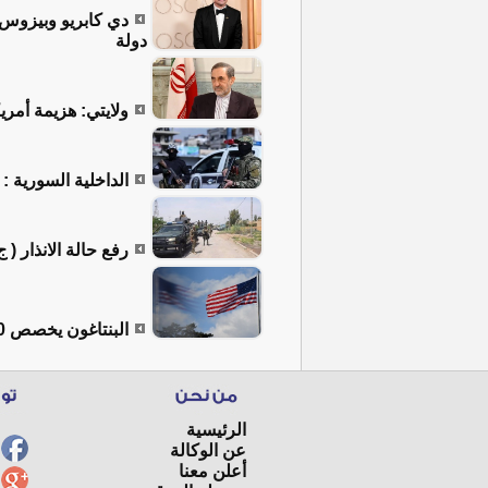
دولة
ولايتي: هزيمة أمر
الداخلية السورية :
رفع حالة الانذار ( 
البنتاغون يخصص 500 مليون دولار للِكشف عن التهديدات النووية
الرئيسية
عن الوكالة
أعلن معنا