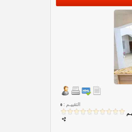
التقييـم :
0
ـم