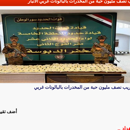
اط 3 محاولات لتهريب نصف مليون حبة من المخدرات بالبالونات غربي
أضف تقيي
داد ,,