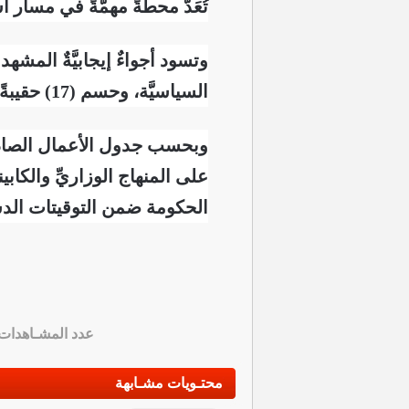
تُعَدّ محطةً مهمَّةً في مسار ا
وتسود أجواءٌ إيجابيَّةٌ المشه
السياسيَّة، وحسم (17) حقيبةً وزاريَّةً حتى الآن، مع استمرار المشاورات لاستكمال ما تبقّى من التشكيلة الوزاريَّة.
وبحسب جدول الأعمال الصادر 
على المنهاج الوزاريِّ والكابي
الحكومة ضمن التوقيتات الدستو
عدد المشـاهدات
محتـويات مشـابهة