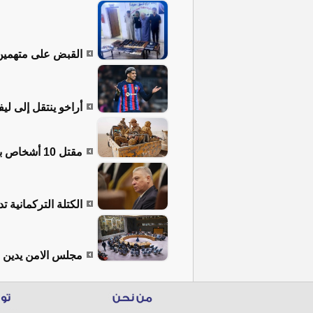
القبض على متهمين
أراخو ينتقل إلى لي
مقتل 10 أشخاص بهجمات حوثية جديدة على مأرب اليمنية
الكتلة التركمانية 
مجلس الامن يدين ا