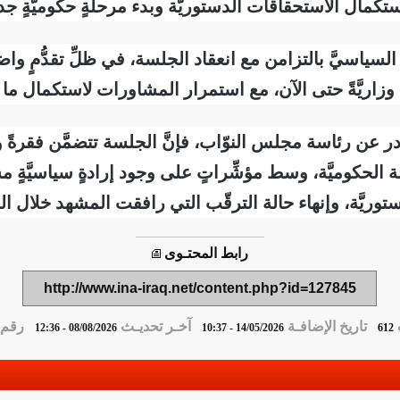
ستكمال الاستحقاقات الدستوريَّة وبدء مرحلةٍ حكوميَّةٍ جديد
د السياسيَّ بالتزامن مع انعقاد الجلسة، في ظلِّ تقدُّمٍ و
عن رئاسة مجلس النوّاب، فإنَّ الجلسة تتضمَّن فقرةً و
نة الحكوميَّة، وسط مؤشِّراتٍ على وجود إرادةٍ سياسيَّةٍ م
ريَّة، وإنهاء حالة الترقّب التي رافقت المشهد خلال المد
رابط المحتـوى
http://www.ina-iraq.net/content.php?id=127845
تاريخ الإضافـة
آخـر تحديـث
رقم ا
08/08/2026 - 12:36
14/05/2026 - 10:37
612