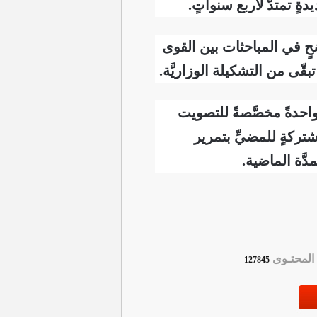
ةٍ تمتدُّ لأربع سنواتٍ.
اضحٍ في المباحثات بين القوى
احدةً مخصَّصةً للتصويت
شتركةٍ للمضيِّ بتمرير
َّة الماضية.
لمحتـوى
127845