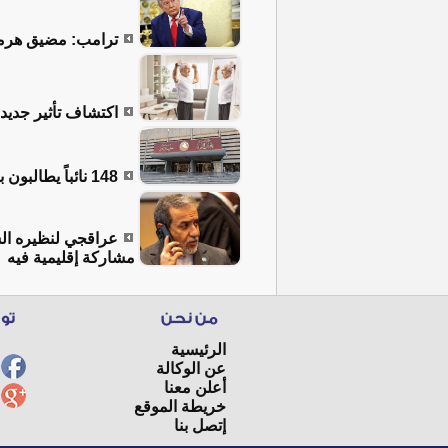
ترامب: مضيق هرمز 
اكتشاف تأثير جديد
148 نائباً يطالبون بعقد جلسة طارئة للبرلمان لبحث التصعيد الإقليمي وملف الرواتب
عراقجي لنظيره الس
مشاركة إقليمية فيه
الرئيسية
عن الوكالة
أعلن معنا
خريطة الموقع
إتصل بنا