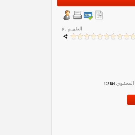
التقييـم :
0
لمحتـوى
128184