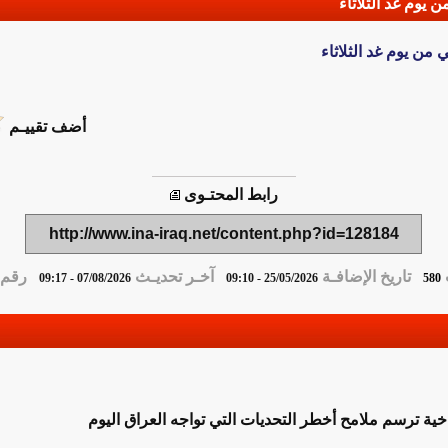
يوم غد الثلاثاء
من يوم غد الثلاثاء
أضف تقييـم
رابط المحتـوى
http://www.ina-iraq.net/content.php?id=128184
تاريخ الإضافـة
آخـر تحديـث
رقم ا
07/08/2026 - 09:17
25/05/2026 - 09:10
580