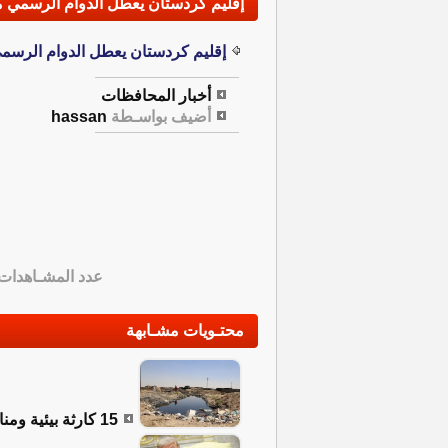
إقليم كردستان يعطل الدوام الرسمي من 
إقليم كردستان يعطل الدوام الرسمي 
أخبار المحافظات
أضيف بواسـطة
hassan
عدد المشـاهدات
محتـويات مشـابهة
15 كارثة بيئية ومناخية ترسم ملامح أخطر التحديات التي تواجه العراق اليوم