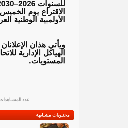
الأولمبية الوطنية العر
ويأتي هذان الإعلانان
الهياكل الإدارية للات
المستويات.
عدد المشـاهدات
محتـويات مشـابهة