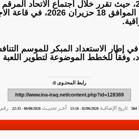
الاقتراع يوم الخميس الموافق 18 
اقية.
 في إطار الاستعداد المبكر للموسم التنا
حاد، وفقاً للخطط الموضوعة لتطوير اللعبة
رابط المحتـوى
http://www.ina-iraq.net/content.php?id=128369
تاريخ الإضافـة
آخـر تحديـث
رقم ا
06/08/2026 - 22:33
02/06/2026 - 13:16
564