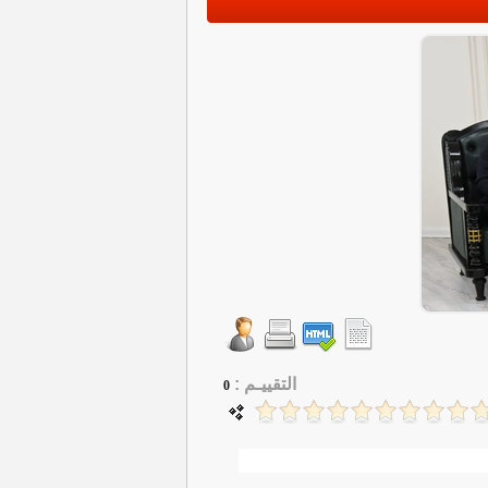
التقييـم :
0