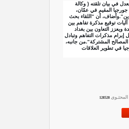
ل في بيان تلقته ( وكالة
 جورجيا المقيم في عمّان،
لدين".وأضاف، أن "اللقاء بحث
ليات توقيع مذكرة تفاهم بين
 ويعزز التعاون بين بغداد
 إبرام مذكرات التفاهم وتبادل
ة المصالح المشتركة".من جانبه،
يا في تطوير العلاقات
لمحتـوى
128528