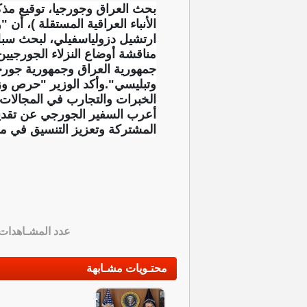
بحث العراق وجورجيا، توقيع مذكر
الأنباء العراقية المستقلة )، أ
ارتشيل دزولياسفيلي، لبحث سبل ت
مناقشة أوضاع النزلاء الجورجيي
جمهورية العراق وجمهورية جورجيا
وتبليسي".وأكد الوزير "حرص وزا
الخبرات والتجارب في المجالات ا
أعرب السفير الجورجي عن تقدير ب
المشتركة وتعزيز التنسيق في مخت
عدد المشـاهدات
محتـويات مشـابهة