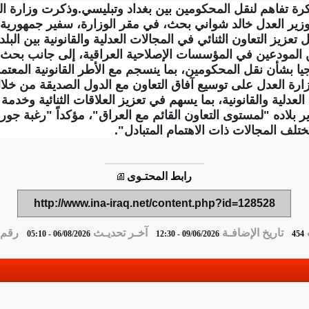
ة تفاهم لنقل المحكومين بين بغداد وتبليسي.وذكرت وزارة العد
ن "وزير العدل خالد شواني بحث، في مقر الوزارة، سفير جمهورية
عزيز التعاون الثنائي في المجالات العدلية والقانونية بين الب
ن المودعين في المؤسسات الإصلاحية العراقية، إلى جانب بحث آ
 بشأن نقل المحكومين، بما ينسجم مع الأطر القانونية المعتمدة
رة العدل على توسيع آفاق التعاون مع الدول الصديقة من خلال
لعدلية والقانونية، بما يسهم في تعزيز العلاقات الثنائية وخدم
لاده "لمستوى التعاون القائم مع العراق"، مؤكداً "رغبة جورج
لف المجالات ذات الاهتمام المتبادل".
رابط المحتـوى
http://www.ina-iraq.net/content.php?id=128528
تاريخ الإضافـة
آخـر تحديـث
رقم ا
06/08/2026 - 05:10
09/06/2026 - 12:30
454