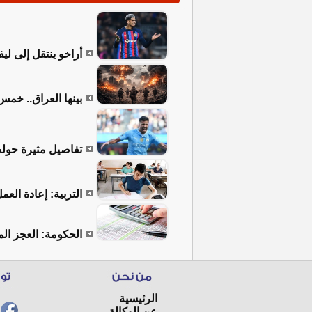
أراخو ينتقل إلى لي
بينها العراق.. خمس 
تفاصيل مثيرة حول
التربية: إعادة الع
الحكومة: العجز المالي الم
الرئيسية
عن الوكالة