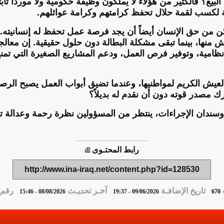
لبيع؟ فالكثير من هؤلاء لا يملكون وظيفة حكومية ولا مورداً ثابتاً
 لكسب لقمة حلال تحفظ كرامتهم وكرامة عوائلهم.
 من حق الإنسان أيضاً أن يجد فرصة عمل تحفظ له إنسانيته. 
منها، بينما تبقى مشكلة البطالة دون حلول حقيقية. إن معالجة
نظامية، وتوفير فرص العمل، ودعم المشاريع الصغيرة التي تمنح 
لعيش الكريم لمواطنيها، وعندما تضيق أبواب العمل يصبح الر
ك مصدر قوته دون أن نقدم له بديلاً؟
وسندان الإجراءات، ينتظر من المسؤولين نظرة رحمة وعدالة تو
رابط المحتـوى
http://www.ina-iraq.net/content.php?id=128530
تاريخ الإضافـة
آخـر تحديـث
رقم ا
08/08/2026 - 15:46
09/06/2026 - 19:37
670