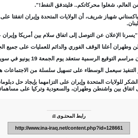
فن العالم، شغلوا محركاتكم.. فليتدفق النفط!".
اكستاني شهباز شريف، أن الولايات المتحدة وإيران اتفقتا على
نان.
"يسرنا الإعلان عن التوصل إلى اتفاق سلام بين أمريكا وإيران
طهران أعلنا الوقف الفوري والدائم للعمليات على جميع الجبه
 التوقيع الرسمية ستعقد يوم الجمعة 19 يونيو في سويسرا.
 التنفيذ سيعمل الوسطاء على تسهيل سلسلة من الاجتماعات هذ
لشكر للولايات المتحدة وإيران على التزامهما بإيجاد حل دبلوما
اتفاق بين واشنطن وطهران، والسعودية وتركيا على مساهماتهم
رابط المحتـوى
http://www.ina-iraq.net/content.php?id=128661