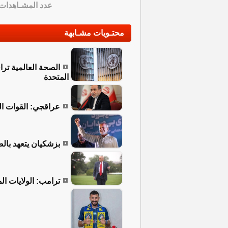
عدد المشـاهدات
محتـويات مشـابهة
الصحة العالمية ترا
المتحدة
عراقجي: القوات ال
بزشكيان يتعهد بال
ترامب: الولايات ال