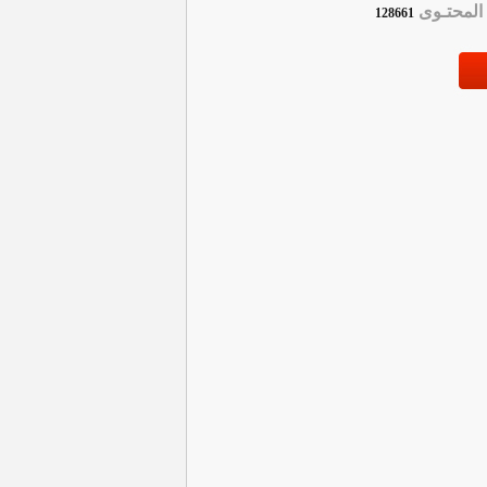
لمحتـوى
128661