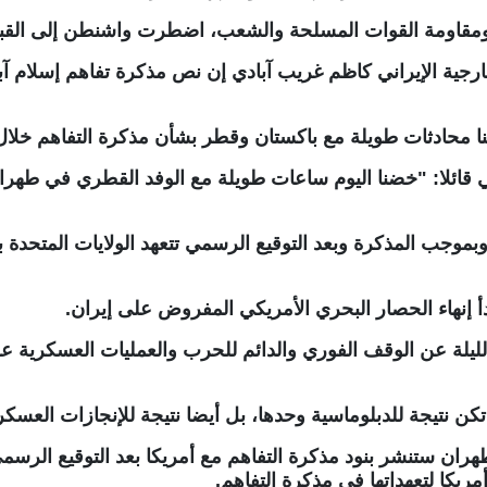
ت ومقاومة القوات المسلحة والشعب، اضطرت واشنطن إلى القبو
رجية الإيراني كاظم غريب آبادي إن نص مذكرة تفاهم إسلام آباد 
حادثات طويلة مع باكستان وقطر بشأن مذكرة التفاهم خلال ال
راني قائلا: "خضنا اليوم ساعات طويلة مع الوفد القطري في طه
بموجب المذكرة وبعد التوقيع الرسمي تتعهد الولايات المتحدة 
بدأ إنهاء الحصار البحري الأمريكي المفروض على إيران.
 الليلة عن الوقف الفوري والدائم للحرب والعمليات العسكرية 
تكن نتيجة للدبلوماسية وحدها، بل أيضا نتيجة للإنجازات العس
ران ستنشر بنود مذكرة التفاهم مع أمريكا بعد التوقيع الرسمي
مريكا لتعهداتها في مذكرة التفاهم.