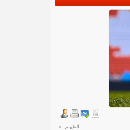
التقييـم :
0