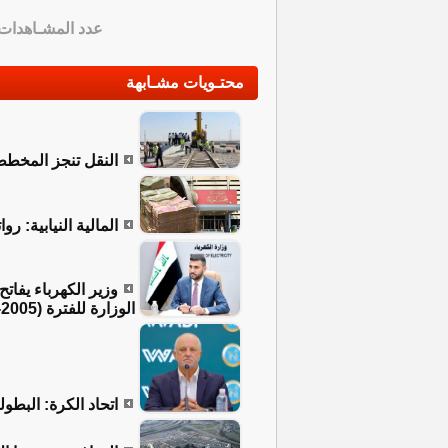
عدد المشـاهدات
محتـويات مشـابهة
النقل تنجز المخططا
المالية النيابية: رواتب عام
وزير الكهرباء يفات
الوزارة للفترة (2005-2026)
اتحاد الكرة: البطو