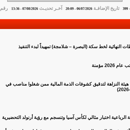
تاريخ الإضافـة
آخـر تحديـث
رقم ا
07/08/2026 - 13:36
06/07/2026 - 20:09
399
ت النهائية لخط سكة (البصرة – شلامجة) تمهيداً لبدء التنفيذ
 2026 مؤمنة
ح هيئة النزاهة لتدقيق كشوفات الذمة المالية ممن شغلوا مناصب في
لة الرباعية اختبار مثالي لكأس آسيا وتنسجم مع رؤية أرنولد التحضيرية