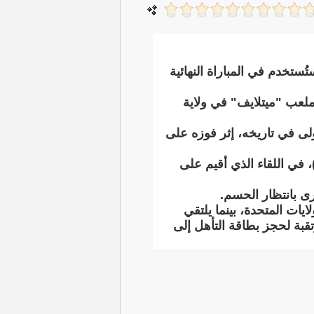
ُستخدم في المباراة النهائية
ملعب "ميتلايف" في ولاية
ولى في تاريخه، إثر فوزه على
ا حجز المنتخب الإنجليزي مقعده في الدور ذاته عقب انتصار مثير على المكسيك بنتيجة (2,3)، في اللقاء الذي أقيم على
رى بانتظار الحسم.
لعب "بوسطن" في الولايات المتحدة، بينما يلتقي
 أوروبية مرتقبة لحجز بطاقة التأهل إلى