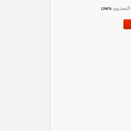
لمحتـوى
129076