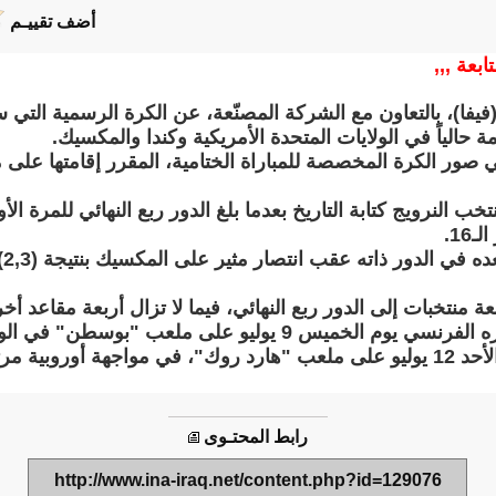
أضف تقييـم
ابعة ,,,
(فيفا)، بالتعاون مع الشركة المصنّعة، عن الكرة الرسمية التي ست
صور الكرة المخصصة للمباراة الختامية، المقرر إقامتها على 
النرويج كتابة التاريخ بعدما بلغ الدور ربع النهائي للمرة الأ
16.
كم
ة منتخبات إلى الدور ربع النهائي، فيما لا تزال أربعة مقاعد أخ
وسيواجه المنتخب المغربي نظيره الفرنسي يوم الخميس 9 يوليو على م
منتخب النرويج مع إنجلترا فجر الأحد 12 يوليو على ملعب "هارد روك"، في مواجهة
رابط المحتـوى
http://www.ina-iraq.net/content.php?id=129076