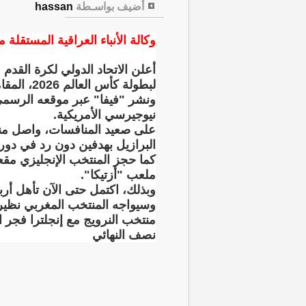
أضيف بواسـطة
hassan
وكالة الأنباء العراقية المستقلة مت
أعلن الاتحاد الدولي لكرة القدم 
لبطولة كأس العالم 2026، المقامة حالياً في الولايات المتحدة الأمريكية وكندا والمكسيك.
ونشر "فيفا" عبر موقعه الرسمي 
نيوجيرسي الأمريكية.
على صعيد المنافسات، واصل منتخب 
البرازيل بهدفين دون رد في دور الـ
ملعب "أزتيكا".
وبذلك، اكتمل حتى الآن تأهل أربع
نصف النهائي